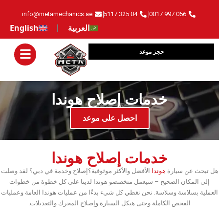
info@metamechanics.ae
04 325 5117
056 997 0017
العربية
English
حجز موعد
خدمات إصلاح هوندا
‏احصل على موعد‏
خدمات إصلاح هوندا
هل تبحث عن سيارة
هوندا
الأفضل والأكثر موثوقية؟
إصلاح وخدمة في دبي؟ لقد وصلت
إلى المكان الصحيح – سيعمل متخصصو هوندا لدينا على كل خطوة من خطوات
العملية بسلاسة وسلاسة. نحن نغطي كل شيء بدءًا من عمليات هوندا العامة وعمليات
الفحص الكاملة وحتى هيكل السيارة وإصلاح المحرك والتعديلات.