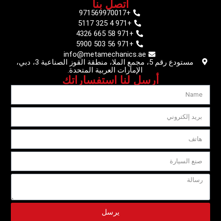
اتصل بنا
+971569970017
+971 4 325 5117
+971 58 665 4326
+971 56 503 5900
info@metamechanics.ae
مستودع رقم 5، مجمع الملا، منطقة القوز الصناعية 3، دبي،
الإمارات العربية المتحدة.
أرسل لنا استفساراتك
يرسل