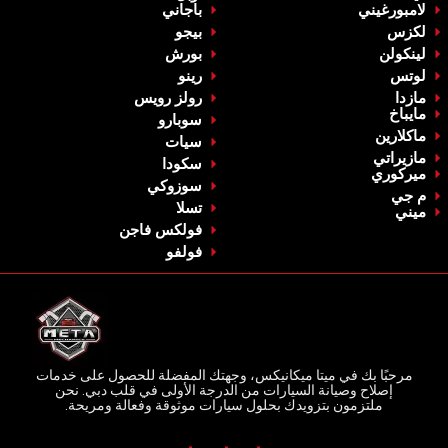
لامبورغيني
باجاني
‏لكزس‏
‏بيجو‏
‏لينكولن‏
‏بورش‏
‏لوتس‏
‏رينو‏
‏مازدا‏
‏رولز رويس‏
‏مايباخ‏
‏سوبارو‏
‏ماكلارين‏
سيات
‏مازيراتي‏
‏سكودا‏
ميركوري
‏سوزوكي‏
م جي
‏تسلا‏
‏ميني‏
فولكس فاجن
‏فولفو‏
مرحبًا بك في ميتا ميكانيكس، وجهتك المفضلة للحصول على خدمات
إصلاح وصيانة السيارات من الدرجة الأولى في قلب دبي. نحن
ملتزمون بتزويدك بحلول سيارات موثوقة وفعالة ومريحة.