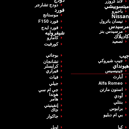
‏لاند كروزر‏
‏دودج تشارجر‏
‏ميتسوبيشي‏
‏فورد‏
‏باجيرو‏
‏موستانج‏
Nissan
‏نيسان باترول‏
‏فورد F150‏
مرسيدس
‏فورد ايدج‏
‏مرسيدس بنز‏
شيفروليه
‏كاديلاك ‏
‏كامارو‏
‏تصعيد‏
‏كورفيت‏
‏جيب‏
‏بوجاتي‏
‏جيب شيروكي‏
‏تشانجان‏
‏هيونداي‏
‏كرايسلر‏
جينيسيس
‏فيراري‏
‏أبارث‏
‏فيات‏
Alfa Romeo
‏جيلي‏
استون مارتن
‏جي ام سي‏
‏هوندا‏
أودي
‏هامر‏
بنتلي
‏إنفينيتي‏
‏برابوس‏
‏جاك‏
بي ام دبليو
‏جاكوار‏
كيا
‏اوبل‏