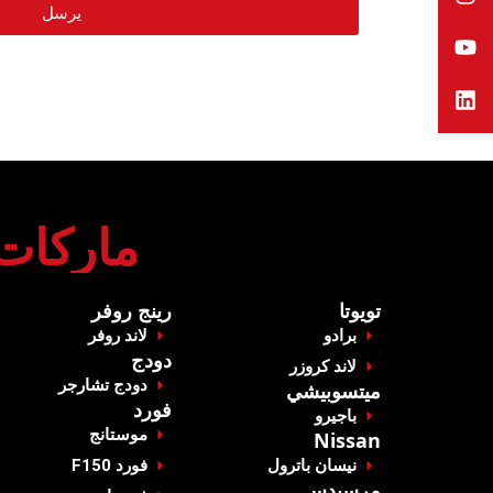
يرسل
‏ماركات
‏تويوتا‏
‏رينج روفر‏
برادو
‏لاند روفر‏
‏دودج‏
‏لاند كروزر‏
‏دودج تشارجر‏
‏ميتسوبيشي‏
‏فورد‏
‏باجيرو‏
‏موستانج‏
Nissan
‏نيسان باترول‏
‏فورد F150‏
مرسيدس