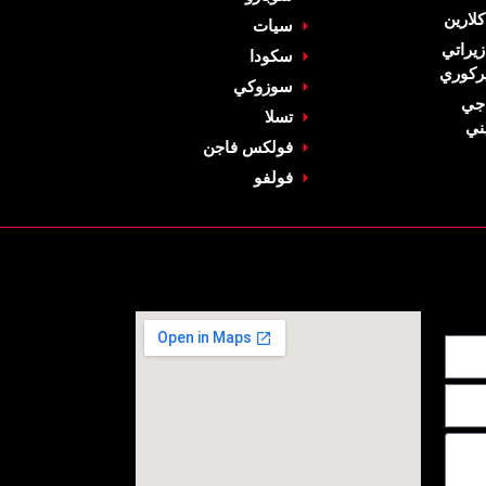
كلارين‏
سيات
زيراتي‏
‏سكودا‏
ركوري
‏سوزوكي‏
جي
‏تسلا‏
ني‏
فولكس فاجن
‏فولفو‏