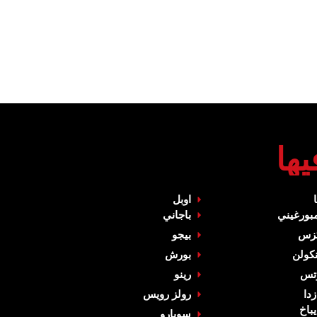
ها‏
‏اوبل‏
مبورغيني
باجاني
كزس‏
‏بيجو‏
نكولن‏
‏بورش‏
وتس‏
‏رينو‏
زدا‏
‏رولز رويس‏
يباخ‏
‏سوبارو‏