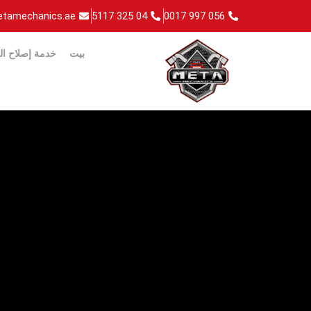
tamechanics.ae
04 325 5117
056 997 0017
بيت
خدمة إصلاح ا