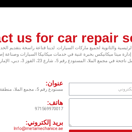
ct us for car repair s
يسية والثانوية لجميع ماركات السيارات. لدينا قناعة راسخة بتقديم الخدمات
 إدارة ميتا ميكانيكس بخبرة غنية في خدمات ميكانيكا السيارات وصناعة إص
ملا، المستودع رقم 5، شارع 23، القوز 3، دبي، الإمارات العربية المتحدة.
عنوان:
مستودع رقم 5، مجمع الملا، منطقة القوز الصناعية 3، دبي، الإمارات العربية المتحدة
هاتف:
971569970017
بريد إلكتروني:
Info@metamechanice.ae