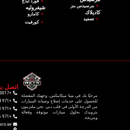
‏فورد ايدج‏
‏مرسيدس بنز‏
شيفروليه
‏كاديلاك ‏
‏كامارو‏
‏تصعيد‏
‏كورفيت‏
اتصل بن
+971569970017
مرحبًا بك في ميتا ميكانيكس، وجهتك المفضلة
+971 4 325 5117
للحصول على خدمات إصلاح وصيانة السيارات
من الدرجة الأولى في قلب دبي. نحن ملتزمون
+971 58 665 4326
بتزويدك بحلول سيارات موثوقة وفعالة
+971 56 503 5900
ومريحة.
ics.ae