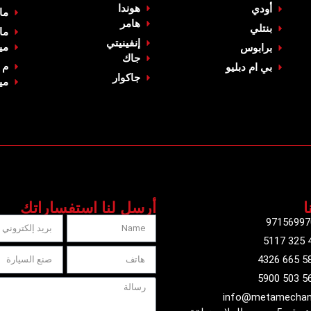
‏هوندا‏
أودي
‏ما
‏هامر‏
بنتلي
‏ما
‏إنفينيتي‏
مي
‏برابوس‏
‏جاك‏
م 
بي ام دبليو
‏جاكوار‏
‏مي
ا
أرسل لنا استفساراتك
info@metamechan