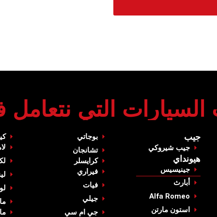
 السيارات التي نتعامل في
‏جيب‏
‏بوجاتي‏
كيا
لا
‏جيب شيروكي‏
‏تشانجان‏
‏هيونداي‏
‏كرايسلر‏
‏ل
جينيسيس
‏فيراري‏
‏لي
‏أبارث‏
‏فيات‏
‏ل
Alfa Romeo
‏جيلي‏
‏ما
استون مارتن
‏جي ام سي‏
‏ما