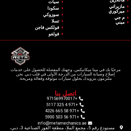
سيات
‏مازيراتي‏
‏سكودا‏
ميركوري
‏سوزوكي‏
م جي
‏تسلا‏
‏ميني‏
فولكس فاجن
‏فولفو‏
مرحبًا بك في ميتا ميكانيكس، وجهتك المفضلة للحصول على خدمات
إصلاح وصيانة السيارات من الدرجة الأولى في قلب دبي. نحن
ملتزمون بتزويدك بحلول سيارات موثوقة وفعالة ومريحة.
اتصل بنا
+971569970017
+971 4 325 5117
+971 58 665 4326
+971 56 503 5900
info@metamechanics.ae
مستودع رقم 5، مجمع الملا، منطقة القوز الصناعية 3، دبي،