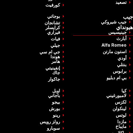
‏تصعيد‏
‏كورفيت‏
‏جيب‏
‏بوجاتي‏
‏جيب شيروكي‏
‏تشانجان‏
‏هيونداي‏
‏كرايسلر‏
جينيسيس
‏فيراري‏
‏أبارث‏
‏فيات‏
Alfa Romeo
‏جيلي‏
استون مارتن
‏جي ام سي‏
‏هوندا‏
أودي
‏هامر‏
بنتلي
‏إنفينيتي‏
‏برابوس‏
‏جاك‏
بي ام دبليو
‏جاكوار‏
كيا
‏اوبل‏
لامبورغيني
باجاني
‏لكزس‏
‏بيجو‏
‏لينكولن‏
‏بورش‏
‏لوتس‏
‏رينو‏
‏مازدا‏
‏رولز رويس‏
‏مايباخ‏
‏سوبارو‏
‏ماكلارين‏