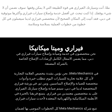
معًا، أنت وسيارتك الفيراري
هي قوة الطبيعة التي لا يمكن وقفها. سوف نضمن أن لا
شيء يوقفك. إذا كنت تبحث عن أفضل خدمة وإصلاح سيارات فيراري وأكثرها موثوقية
في دبي، فقد أتيت إلى المكان الصحيح لأن متخصصي فيراري لدينا سيعملون في كل
خطوة من خطوات العملية بسلاسة وسلاسة.
فيراري وميتا ميكانيكا
نحن متخصصون في خدمة وصيانة وإصلاح سيارات فيراري في
دبي، مما يضمن الامتثال الكامل لإرشادات الإصلاح الخاصة
بالشركة المصنعة.
في Meta Mechanics، نحن نؤمن بشدة بتخصص العلامة التجارية
لأن كل علامة تجارية للسيارات اليوم تتطلب خبرة وأدوات
متخصصة للصيانة والإصلاح المناسبين. ومن ثم، في ورشة فيراري
المتخصصة لدينا في دبي، سيتم صيانة وإصلاح سيارتك الفيراري
على يد متخصصين معتمدين من فيراري. يتمتع فريقنا بالخبرة في
الأنظمة الميكانيكية والكهربائية المعقدة لأحدث سيارات فيراري.
تتبع شركة Meta Mechanics كل الخطوات الموصى بها لضمان