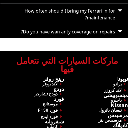
How often should I bring my Ferrari in for
maintenance?
Do you have warranty coverage on repairs?
‏ماركات السيارات التي نتعامل
فيها‏
‏تويوتا‏
‏رينج روفر‏
برادو
‏لاند روفر‏
‏دودج‏
‏لاند كروزر‏
‏دودج تشارجر‏
‏ميتسوبيشي‏
‏فورد‏
‏باجيرو‏
‏موستانج‏
Nissan
‏نيسان باترول‏
‏فورد F150‏
مرسيدس
‏فورد ايدج‏
‏مرسيدس بنز‏
شيفروليه
‏كاديلاك ‏
‏كامارو‏