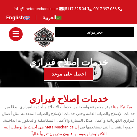
info@metamechanics.ae
04 325 5117
056 997 0017
العربية
English
حجز موعد
خدمات إصلاح فيراري
‏احصل على موعد‏
خدمات إصلاح فيراري
ميكانيكا ميتا
توفر مجموعة واسعة من خدمات الإصلاح والخدمة لفيراري، بدءًا من
خدمات الإصلاح والصيانة العامة وحتى خدمات الإصلاح والصيانة المتقدمة. مثل أعمال
فيراري الكهربائية وأعمال هيكل السيارة والأعمال الميكانيكية والديكورات الداخلية.
جميع التقنيات التي نستخدمها في
إن Meta Mechanics هي أحدث ما توصلت إليه
التكنولوجيا ويقوم بها فنيون مدربون تدريباً عالياً.