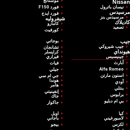
‏موستانج‏
Nissan
‏نيسان باترول‏
‏فورد F150‏
مرسيدس
‏فورد ايدج‏
‏مرسيدس بنز‏
شيفروليه
‏كاديلاك ‏
‏كامارو‏
‏تصعيد‏
‏كورفيت‏
‏جيب‏
‏بوجاتي‏
‏جيب شيروكي‏
‏تشانجان‏
‏هيونداي‏
‏كرايسلر‏
جينيسيس
‏فيراري‏
‏أبارث‏
‏فيات‏
Alfa Romeo
‏جيلي‏
استون مارتن
‏جي ام سي‏
‏هوندا‏
أودي
‏هامر‏
بنتلي
‏إنفينيتي‏
‏برابوس‏
‏جاك‏
بي ام دبليو
‏جاكوار‏
كيا
‏اوبل‏
لامبورغيني
باجاني
‏لكزس‏
‏بيجو‏