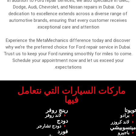
In addition to Ford repair services, we also specialize in GMC,
Dodge, Audi, Chevrolet, and Nissan repairs in Dubai. Our
dedication to excellence extends across a diverse range of
automotive brands, ensuring that every customer receives
exceptional care and attention.
Experience the MetaMechanics difference today and discover
why we’re the preferred choice for Ford repair service in Dubai.
Trust us to keep your Ford running smoothly for miles to come.
Schedule your appointment now and let us exceed your
expectations.
‏ماركات السيارات التي نتعامل
فيها‏
‏تويوتا‏
‏رينج روفر‏
برادو
‏لاند روفر‏
‏دودج‏
‏لاند كروزر‏
‏دودج تشارجر‏
‏ميتسوبيشي‏
‏فورد‏
‏باجيرو‏