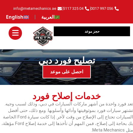
info@metamechanics.ae
04 325 5117
056 997 0017
العربية
English
حجز موعد
تصليح فورد دبي
‏احصل على موعد‏
خدمات إصلاح فورد
تعد فورد واحدة من أشهر ماركات السيارات في دبي، وذلك لسبب وجيه.
تشتهر سيارات فورد بموثوقيتها وأدائها وأسلوبها. ومع ذلك، حتى أفضل
السيارات تحتاج إلى الإصلاح من وقت لآخر. إذا كانت سيارة Ford الخاصة
بك بحاجة إلى إصلاح، فمن المهم أن تأخذها إلى خدمة إصلاح Ford مؤهلة،
مثل Meta Mechanics.