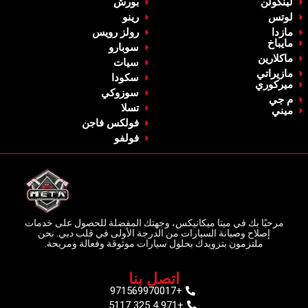
‏لينكولن‏
‏بورش‏
‏لوتس‏
‏رينو‏
‏مازدا‏
‏رولز رويس‏
‏مايباخ‏
‏سوبارو‏
‏ماكلارين‏
سيات
‏مازيراتي‏
‏سكودا‏
ميركوري
‏سوزوكي‏
م جي
‏تسلا‏
‏ميني‏
فولكس فاجن
‏فولفو‏
مرحبًا بك في ميتا ميكانيكس، وجهتك المفضلة للحصول على خدمات
إصلاح وصيانة السيارات من الدرجة الأولى في قلب دبي. نحن
ملتزمون بتزويدك بحلول سيارات موثوقة وفعالة ومريحة.
اتصل بنا
+971569970017
+971 4 325 5117