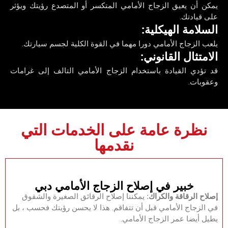
‏يمكن أن يعيق الزجاج الأمامي المتكسر أو المتصدع رؤيتك ويؤثر
على قيادتك.‏
‏السلامة الهيكلية:‏
‏يلعب الزجاج الأمامي دورا مهما في القوة الكلية لجسم سيارتك.‏
‏الامتثال القانوني:‏
‏قد تؤدي القيادة باستخدام الزجاج الأمامي التالف إلى غرامات
وعقوبات.‏
‏نظرة عامة على الخدمات التي
نقدمها‏
‏خبير في إصلاح الزجاج الأمامي دبي‏
‏إصلاح الرقاقة والكراك:
‏‏ يمكننا إصلاح الرقائق الصغيرة والشقوق
في الزجاج الأمامي قبل أن تتفاقم.‏ ‏هذا لا يحسن رؤيتك فحسب ، بل
يطيل أيضا عمر الزجاج الأمامي.‏