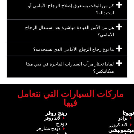
‏كم من الوقت يستغرق إصلاح الزجاج الأمامي أو
استبداله؟‏
‏هل من الآمن القيادة مباشرة بعد استبدال الزجاج
الأمامي؟‏
‏ما نوع زجاج الزجاج الأمامي الذي تستخدمه؟‏
‏لماذا تختار مرآب السيارات الفاخرة في دبي ميتا
ميكانيكس؟‏
‏ماركات السيارات التي نتعامل
فيها‏
‏تويوتا‏
‏رينج روفر‏
برادو
‏لاند روفر‏
‏دودج‏
‏لاند كروزر‏
‏دودج تشارجر‏
‏ميتسوبيشي‏
‏فورد‏