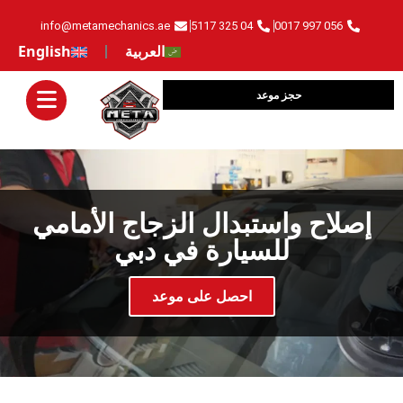
info@metamechanics.ae
04 325 5117
056 997 0017
العربية
English
حجز موعد
‏إصلاح واستبدال الزجاج الأمامي
للسيارة في دبي‏
‏احصل على موعد‏