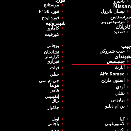
‏باجيرو‏
‏موستانج‏
Nissan
‏نيسان باترول‏
‏فورد F150‏
مرسيدس
‏فورد ايدج‏
‏مرسيدس بنز‏
شيفروليه
‏كاديلاك ‏
‏كامارو‏
‏تصعيد‏
‏كورفيت‏
‏جيب‏
‏بوجاتي‏
‏جيب شيروكي‏
‏تشانجان‏
‏هيونداي‏
‏كرايسلر‏
جينيسيس
‏فيراري‏
‏أبارث‏
‏فيات‏
Alfa Romeo
‏جيلي‏
استون مارتن
‏جي ام سي‏
‏هوندا‏
أودي
‏هامر‏
بنتلي
‏إنفينيتي‏
‏برابوس‏
‏جاك‏
بي ام دبليو
‏جاكوار‏
كيا
‏اوبل‏
لامبورغيني
باجاني
‏لكزس‏
‏بيجو‏