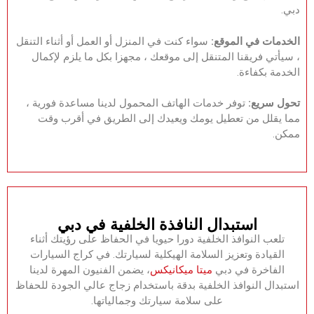
دبي.‏
‏الخدمات في الموقع:‏‏
سواء كنت في المنزل أو العمل أو أثناء التنقل
، سيأتي فريقنا المتنقل إلى موقعك ، مجهزا بكل ما يلزم لإكمال
الخدمة بكفاءة.‏
‏تحول سريع:‏‏
توفر خدمات الهاتف المحمول لدينا مساعدة فورية ،
مما يقلل من تعطيل يومك ويعيدك إلى الطريق في أقرب وقت
ممكن.‏
‏استبدال النافذة الخلفية في دبي‏
‏تلعب النوافذ الخلفية دورا حيويا في الحفاظ على رؤيتك أثناء
القيادة وتعزيز السلامة الهيكلية لسيارتك.‏ ‏في كراج السيارات
الفاخرة في دبي
ميتا ميكانيكس
، يضمن الفنيون المهرة لدينا
استبدال النوافذ الخلفية بدقة باستخدام زجاج عالي الجودة للحفاظ
على سلامة سيارتك وجمالياتها.‏