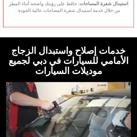
‏استبدال شفرة المساحات:‏‏
حافظ على رؤيتك واضحة أثناء المطر
من خلال خدمة استبدال شفرة المساحات عالية الجودة.‏
‏خدمات إصلاح واستبدال الزجاج
الأمامي للسيارات في دبي لجميع
موديلات السيارات‏