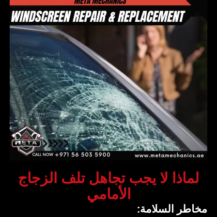
‏لماذا لا يجب تجاهل تلف الزجاج
الأمامي‏
‏مخاطر السلامة:‏