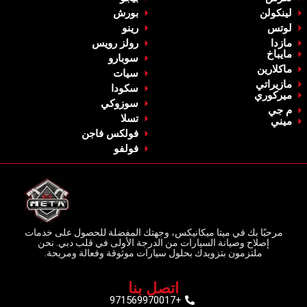
‏لينكولن‏
‏بورش‏
‏لوتس‏
‏رينو‏
‏مازدا‏
‏رولز رويس‏
‏مايباخ‏
‏سوبارو‏
‏ماكلارين‏
سيات
‏مازيراتي‏
‏سكودا‏
ميركوري
‏سوزوكي‏
م جي
‏تسلا‏
‏ميني‏
فولكس فاجن
‏فولفو‏
مرحبًا بك في ميتا ميكانيكس، وجهتك المفضلة للحصول على خدمات
إصلاح وصيانة السيارات من الدرجة الأولى في قلب دبي. نحن
ملتزمون بتزويدك بحلول سيارات موثوقة وفعالة ومريحة.
اتصل بنا
+971569970017