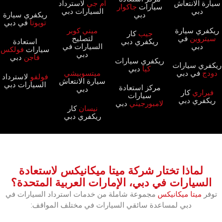
سيارة الانتعاش
ام جي
لاسترداد
سيارات
جاكوار
دبي
السيارات دبي
دبي
ريكفري سيارة
تويوتا
في دبي
ريكفري سيارة
ميني كوبر
جيب
كار
سيتروين
في
لتصليح
ريكفري دبي
استعادة
دبي
السيارات في
سيارات
فولكس
دبي
فاجن
دبي
ريكفري سيارات
ريكفري سيارات
كيا
دبي
دودج
في دبي
ميتسوبيشي
فولفو
لاسترداد
سيارة الانتعاش
السيارات دبي
مركز استعادة
دبي
فيراري
كار
سيارات
ريكفري دبي
لامبورجيني
دبي
نيسان
كار
ريكفري دبي
لماذا تختار شركة ميتا ميكانيكس لاستعادة
السيارات في دبي، الإمارات العربية المتحدة؟
توفر
ميتا ميكانيكس
مجموعة شاملة من خدمات استرداد السيارات في
دبي لمساعدة سائقي السيارات في مختلف المواقف: