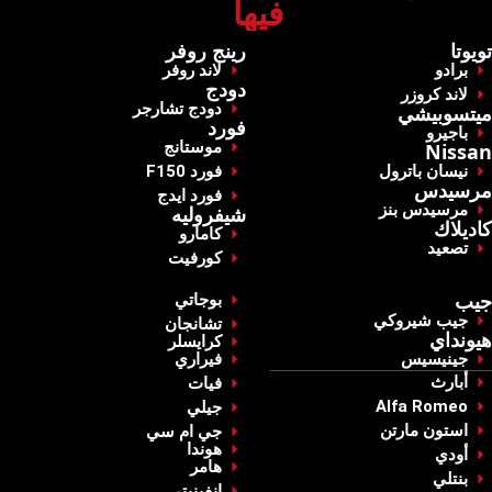
فيها‏
‏تويوتا‏
‏رينج روفر‏
برادو
‏لاند روفر‏
‏دودج‏
‏لاند كروزر‏
‏دودج تشارجر‏
‏ميتسوبيشي‏
‏فورد‏
‏باجيرو‏
‏موستانج‏
Nissan
‏نيسان باترول‏
‏فورد F150‏
مرسيدس
‏فورد ايدج‏
‏مرسيدس بنز‏
شيفروليه
‏كاديلاك ‏
‏كامارو‏
‏تصعيد‏
‏كورفيت‏
‏جيب‏
‏بوجاتي‏
‏جيب شيروكي‏
‏تشانجان‏
‏هيونداي‏
‏كرايسلر‏
جينيسيس
‏فيراري‏
‏أبارث‏
‏فيات‏
Alfa Romeo
‏جيلي‏
استون مارتن
‏جي ام سي‏
‏هوندا‏
أودي
‏هامر‏
بنتلي
‏إنفينيتي‏