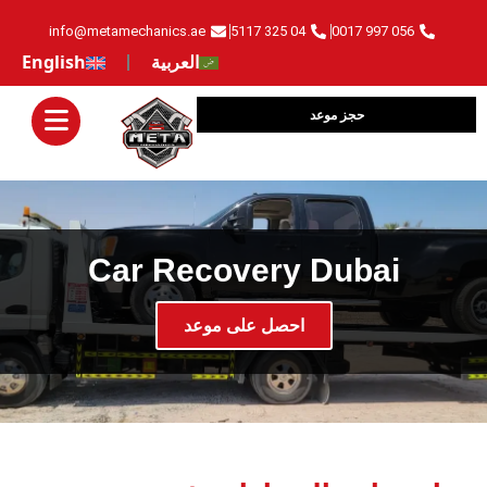
info@metamechanics.ae
04 325 5117
056 997 0017
العربية
English
حجز موعد
Car Recovery Dubai
‏احصل على موعد‏