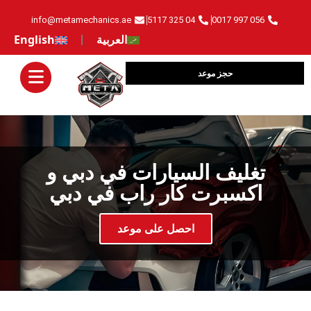
info@metamechanics.ae
04 325 5117
056 997 0017
العربية
English
حجز موعد
‏تغليف السيارات في دبي و
اكسبرت كار راب في دبي‏
‏احصل على موعد‏