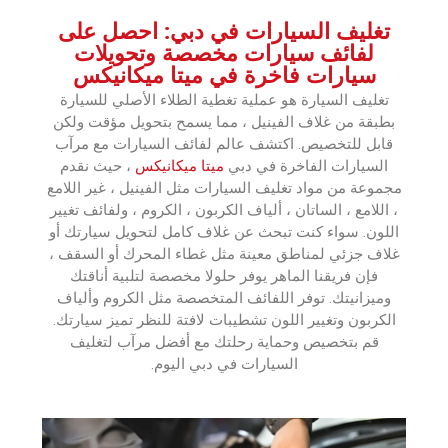
‏تغليف السيارات في دبي: احصل على
لفائف سيارات مخصصة وتحويلات
سيارات فاخرة في ميتا ميكانيكس
‏تغليف السيارة هو عملية تغطية الطلاء الأصلي للسيارة
بطبقة من غلاف الفينيل ، مما يسمح بتحويل مؤقت ولكن
قابل للتخصيص.‏ ‏اكتشف عالم لفائف السيارات مع مرآب
السيارات الفاخرة في دبي
ميتا ميكانيكس
، حيث نقدم
مجموعة من مواد تغليف السيارات مثل الفينيل ، غير اللامع
، اللامع ، الساتان ، ألياف الكربون ، الكروم ، ولفائف تغيير
اللون.‏ ‏سواء كنت تبحث عن غلاف كامل لتحويل سيارتك أو
غلاف جزئي لمناطق معينة مثل غطاء المحرك أو السقف ،
فإن فريقنا الماهر يوفر حلولا مخصصة لتلبية أناقتك
وميزانيتك.‏ ‏توفر اللفائف المتخصصة مثل الكروم وألياف
الكربون وتغيير اللون تشطيبات لافتة للنظر تميز سيارتك.‏
‏قم بتخصيص وحماية رحلتك مع أفضل مرآب لتغليف
السيارات في دبي اليوم.‏