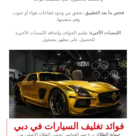
‏فحص ما بعد التطبيق:
‏‏ تحقق من وجود فقاعات هواء أو عيوب
وقم بتنعيمها.‏
‏اللمسات الأخيرة:‏‏
تقليم الحواف وإضافة اللمسات الأخيرة
للحصول على مظهر مصقول.‏
‏فوائد تغليف السيارات في دبي‏
‏حماية الطلاء:
‏‏درع ضد العناصر: يحمي الطلاء الأصلي من