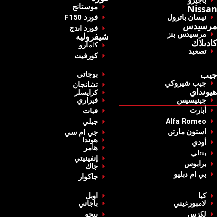
‏باجيرو‏
‏موستانج‏
Nissan
‏نيسان باترول‏
‏فورد F150‏
مرسيدس
‏فورد ايدج‏
‏مرسيدس بنز‏
شيفروليه
‏كاديلاك ‏
‏كامارو‏
‏تصعيد‏
‏كورفيت‏
‏جيب‏
‏بوجاتي‏
‏جيب شيروكي‏
‏تشانجان‏
‏هيونداي‏
‏كرايسلر‏
جينيسيس
‏فيراري‏
‏أبارث‏
‏فيات‏
Alfa Romeo
‏جيلي‏
استون مارتن
‏جي ام سي‏
‏هوندا‏
أودي
‏هامر‏
بنتلي
‏إنفينيتي‏
‏برابوس‏
‏جاك‏
بي ام دبليو
‏جاكوار‏
كيا
‏اوبل‏
لامبورغيني
باجاني
‏لكزس‏
‏بيجو‏