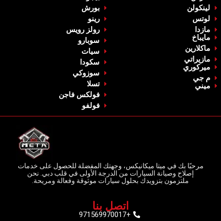
‏لينكولن‏
‏بورش‏
‏لوتس‏
‏رينو‏
‏مازدا‏
‏رولز رويس‏
‏مايباخ‏
‏سوبارو‏
‏ماكلارين‏
سيات
‏مازيراتي‏
‏سكودا‏
ميركوري
‏سوزوكي‏
م جي
‏تسلا‏
‏ميني‏
فولكس فاجن
‏فولفو‏
مرحبًا بك في ميتا ميكانيكس، وجهتك المفضلة للحصول على خدمات
إصلاح وصيانة السيارات من الدرجة الأولى في قلب دبي. نحن
ملتزمون بتزويدك بحلول سيارات موثوقة وفعالة ومريحة.
اتصل بنا
+971569970017