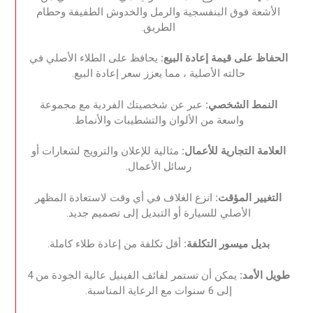
الأشعة فوق البنفسجية والرمل والخدوش الطفيفة وحطام
الطريق.‏
‏الحفاظ على قيمة إعادة البيع:‏‏
يحافظ على الطلاء الأصلي في
حالته الأصلية ، مما يعزز سعر إعادة البيع.‏
‏النمط الشخصي:‏‏
عبر عن شخصيتك الفردية مع مجموعة
واسعة من الألوان والتشطيبات والأنماط.‏
‏العلامة التجارية للأعمال:
‏‏ مثالية للإعلان والترويج لشعارات أو
رسائل الأعمال.‏
‏التغيير المؤقت:‏‏
انزع الغلاف في أي وقت لاستعادة المظهر
الأصلي للسيارة أو التبديل إلى تصميم جديد.‏
‏بديل ميسور التكلفة:‏‏
أقل تكلفة من إعادة طلاء كاملة.‏
‏طويل الأمد:‏‏
يمكن أن تستمر لفائف الفينيل عالية الجودة من 4
إلى 6 سنوات مع الرعاية المناسبة.‏