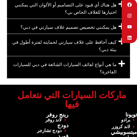
‏هل هناك أي قيود على التصاميم أو الألوان التي يمكنني
اختيارها للغلاف الخاص بي؟‏
‏هل يمكنني تخصيص تصميم غلاف سيارتي في دبي؟‏
‏كيف أحافظ على غلاف سيارتي لحمايته لفترة أطول في
بيئة دبي؟‏
‏ما هي أنواع لفائف السيارات الشائعة في دبي للسيارات
الفاخرة؟‏
‏ماركات السيارات التي نتعامل
فيها‏
‏تويوتا‏
‏رينج روفر‏
برادو
‏لاند روفر‏
‏دودج‏
‏لاند كروزر‏
‏دودج تشارجر‏
‏ميتسوبيشي‏
‏فورد‏