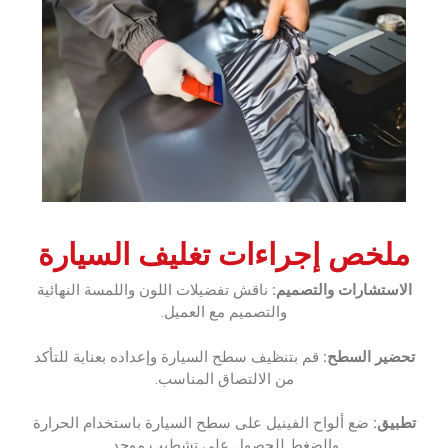
‏ملخص إجراءات تغليف السيارة‏
‏الاستشارات والتصميم:‏‏
ناقش تفضيلات اللون واللمسة النهائية
والتصميم مع العميل.‏
‏تحضير السطح:‏‏
قم بتنظيف سطح السيارة وإعداده بعناية للتأكد
من الالتصاق المناسب.‏
‏تطبيق:‏‏
ضع ألواح الفينيل على سطح السيارة باستخدام الحرارة
والضغط للحصول على تشطيب موحد.‏