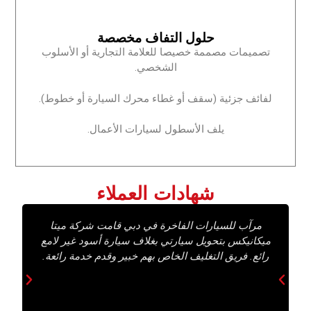
‏حلول التفاف مخصصة‏
‏تصميمات مصممة خصيصا للعلامة التجارية أو الأسلوب
الشخصي.‏
‏لفائف جزئية (سقف أو غطاء محرك السيارة أو خطوط).‏
‏يلف الأسطول لسيارات الأعمال.‏
‏شهادات العملاء‏
‏مرآب للسيارات الفاخرة في دبي قامت شركة ميتا
‏
ميكانيكس بتحويل سيارتي بغلاف سيارة أسود غير لامع
عم
رائع.‏ ‏فريق التغليف الخاص بهم خبير وقدم خدمة رائعة.‏